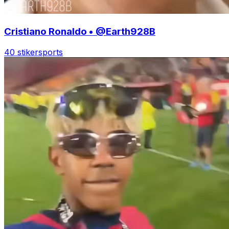
Cristiano Ronaldo • @Earth928B
40 stiker
sports