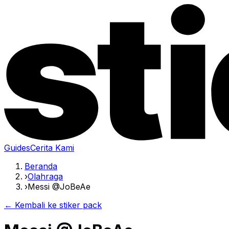
Guides
Cerita Kami
Beranda
›
Olahraga
›
Messi @JoBeAe
← Kembali ke stiker pack