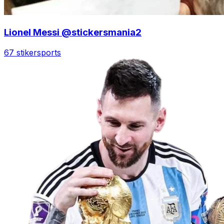
Lionel Messi @stickersmania2
67 stiker
sports