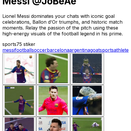
Messi @JoBeAe
Lionel Messi dominates your chats with iconic goal
celebrations, Ballon d'Or triumphs, and historic match
moments. Relay the passion of the pitch using these
high-energy visuals of the football legend in his prime.
sports
75 stiker
messi
football
soccer
barcelona
argentina
goat
sports
athlete