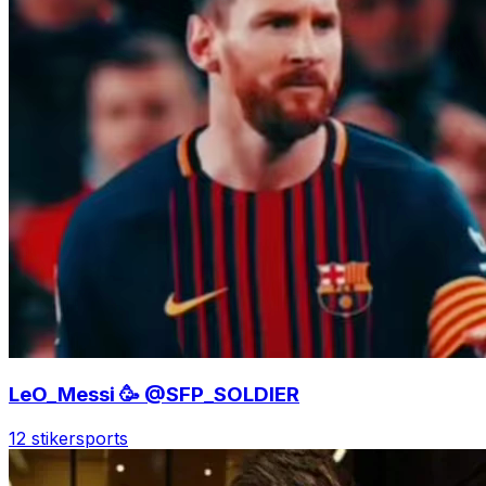
LeO_Messi 🥳 @SFP_SOLDIER
12 stiker
sports