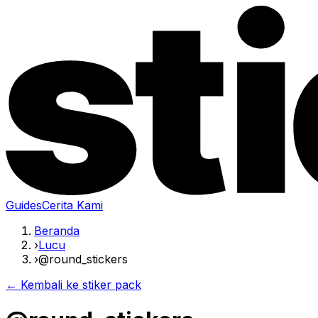
Guides
Cerita Kami
Beranda
›
Lucu
›
@round_stickers
← Kembali ke stiker pack