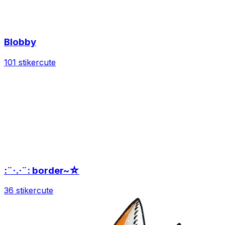
Blobby
101 stiker
cute
:¨·.·¨: border~☆
36 stiker
cute