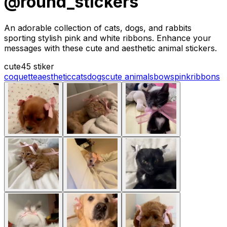
@round_stickers
An adorable collection of cats, dogs, and rabbits
sporting stylish pink and white ribbons. Enhance your
messages with these cute and aesthetic animal stickers.
cute
45 stiker
coquette
aesthetic
cats
dogs
cute animals
bows
pink
ribbons