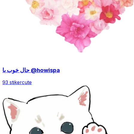
حال خوب با @howispa
93 stiker
cute