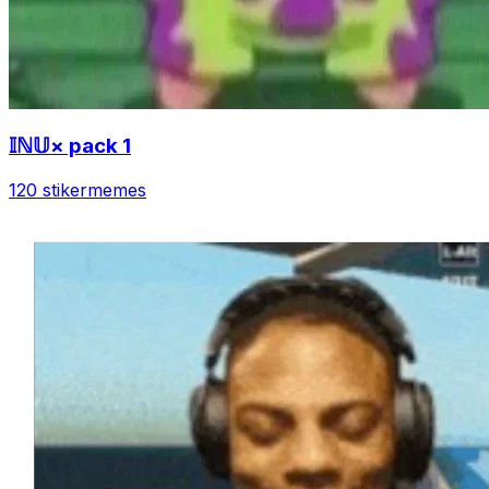
𝕀ℕ𝕌× pack 1
120 stiker
memes