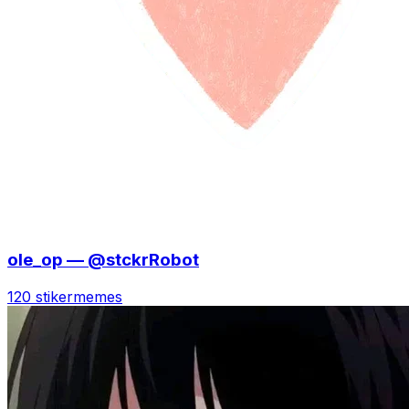
ole_op — @stckrRobot
120 stiker
memes