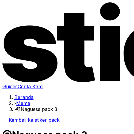
Guides
Cerita Kami
Beranda
›
Meme
›
@Naguess pack 3
← Kembali ke stiker pack