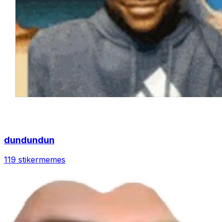
dundundun
119 stiker
memes