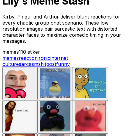
Lily's Meme Stash
Kirby, Pingu, and Arthur deliver blunt reactions for
every chaotic group chat scenario. These low-
resolution images pair sarcastic text with distorted
character faces to maximize comedic timing in your
messages.
memes
110 stiker
memes
reaction
ironic
internet
culture
sarcasm
shitpost
funny