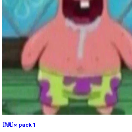
𝕀ℕ𝕌× pack 1