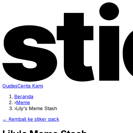
Guides
Cerita Kami
Beranda
›
Meme
›
Lily's Meme Stash
← Kembali ke stiker pack