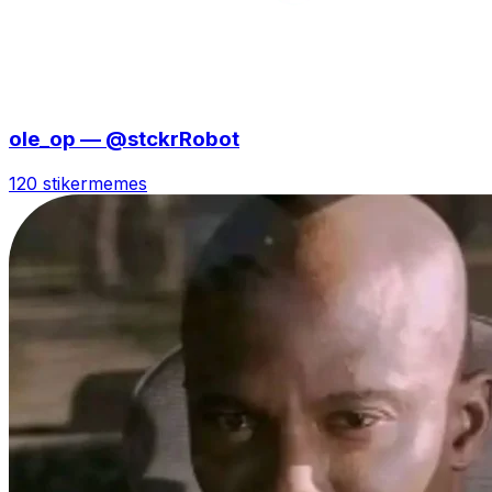
ole_op — @stckrRobot
120 stiker
memes