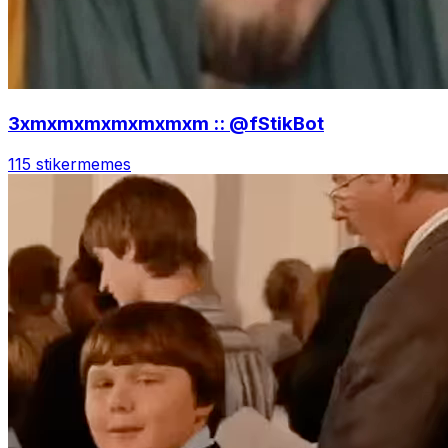
3xmxmxmxmxmxmxm :: @fStikBot
115 stiker
memes