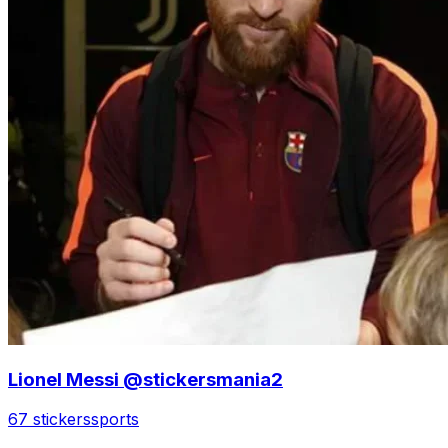
Lionel Messi @stickersmania2
67 stickers
sports