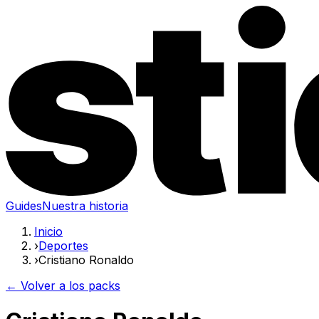
Guides
Nuestra historia
Inicio
›
Deportes
›
Cristiano Ronaldo
← Volver a los packs