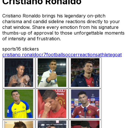
Cristiano Ronaldo
Cristiano Ronaldo brings his legendary on-pitch
charisma and candid sideline reactions directly to your
chat window. Share every emotion from his signature
thumbs-up of approval to those unforgettable moments
of intensity and frustration.
sports
16 stickers
cristiano ronaldo
cr7
football
soccer
reactions
athlete
goat