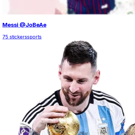
Messi @JoBeAe
75 stickers
sports