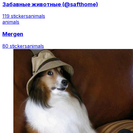
Забавные животные (@safthome)
119 stickers
animals
animals
Mergen
80 stickers
animals