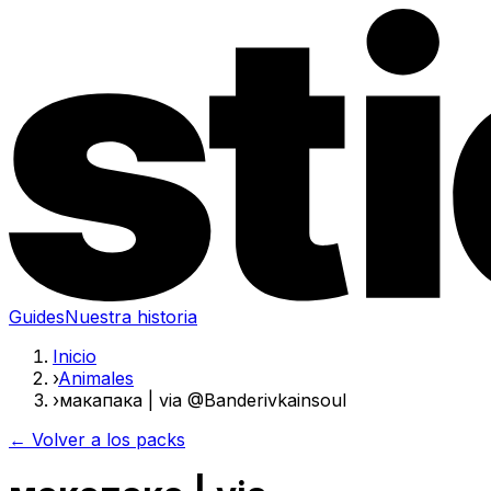
Guides
Nuestra historia
Inicio
›
Animales
›
макапака | via @Banderivkainsoul
← Volver a los packs