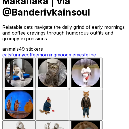
макапака | via
@Banderivkainsoul
Relatable cats navigate the daily grind of early mornings
and coffee cravings through humorous outfits and
grumpy expressions.
animals
49 stickers
cats
funny
coffee
morning
mood
memes
feline