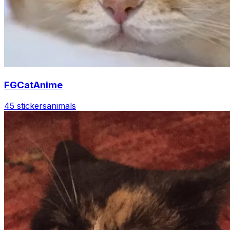
FGCatAnime
45 stickers
animals