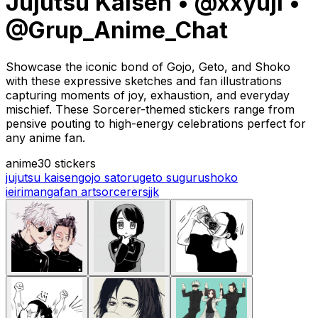
Jujutsu Kaisen • @xxyuji •
@Grup_Anime_Chat
Showcase the iconic bond of Gojo, Geto, and Shoko
with these expressive sketches and fan illustrations
capturing moments of joy, exhaustion, and everyday
mischief. These Sorcerer-themed stickers range from
pensive pouting to high-energy celebrations perfect for
any anime fan.
anime
30 stickers
jujutsu kaisen
gojo satoru
geto suguru
shoko
ieiri
manga
fan art
sorcerers
jjk