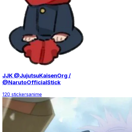
JJK @JujutsuKaisenOrg /
@NarutoOfficialStick
120 stickers
anime