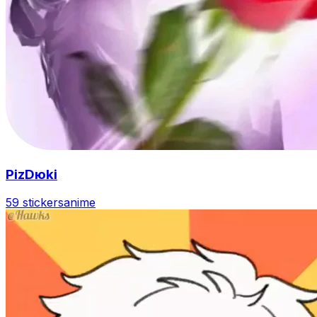
PizDюki
59 stickers
anime