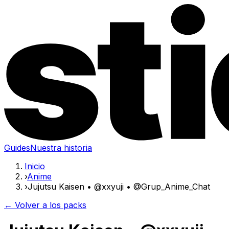
Guides
Nuestra historia
Inicio
›
Anime
›
Jujutsu Kaisen • @xxyuji • @Grup_Anime_Chat
← Volver a los packs