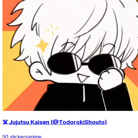
☠️ Jujutsu Kaisen (@TodorokiShouto)
50 stickers
anime