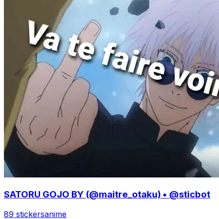
SATORU GOJO BY (@maitre_otaku) • @sticbot
89 stickers
anime