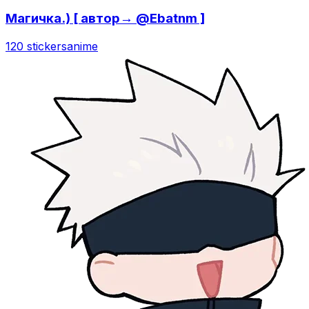
Магичка.) [ автор→ @Ebatnm ]
120 stickers
anime