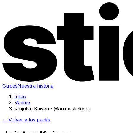
Guides
Nuestra historia
Inicio
›
Anime
›
Jujutsu Kaisen ‣ @animestickersii
← Volver a los packs