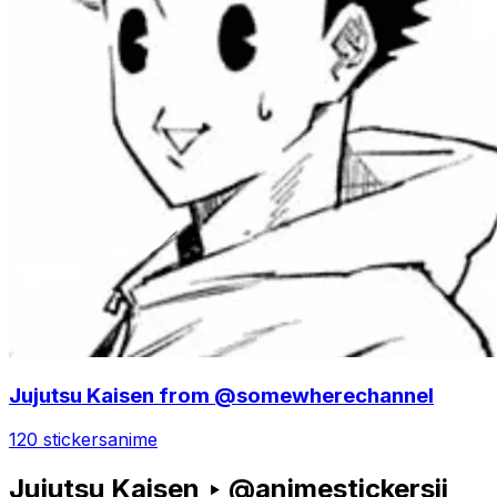
Jujutsu Kaisen from @somewherechannel
120 stickers
anime
Jujutsu Kaisen ‣ @animestickersii