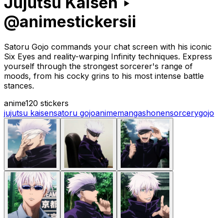
Jujutsu Kaisen ‣
@animestickersii
Satoru Gojo commands your chat screen with his iconic
Six Eyes and reality-warping Infinity techniques. Express
yourself through the strongest sorcerer's range of
moods, from his cocky grins to his most intense battle
stances.
anime
120 stickers
jujutsu kaisen
satoru gojo
anime
manga
shonen
sorcery
gojo