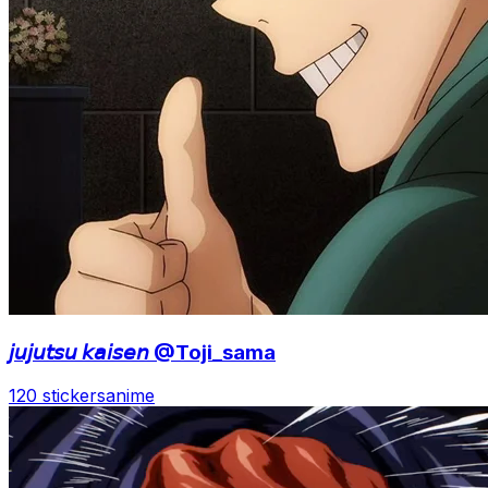
𝘫𝘶𝘫𝘶𝘵𝘴𝘶 𝘬𝘢𝘪𝘴𝘦𝘯 @Toji_sama
120 stickers
anime