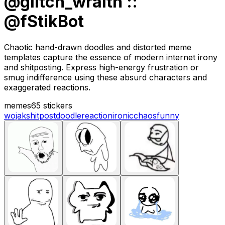
@glitch_wraith ::
@fStikBot
Chaotic hand-drawn doodles and distorted meme
templates capture the essence of modern internet irony
and shitposting. Express high-energy frustration or
smug indifference using these absurd characters and
exaggerated reactions.
memes
65 stickers
wojak
shitpost
doodle
reaction
ironic
chaos
funny