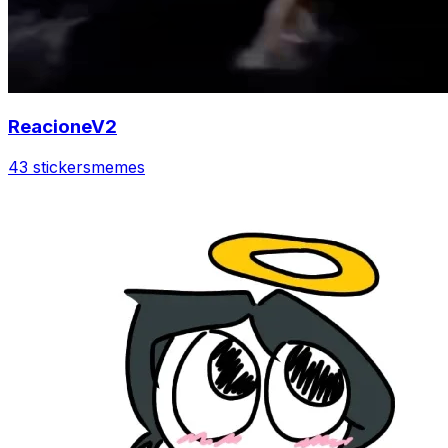
ReacioneV2
43 stickers
memes