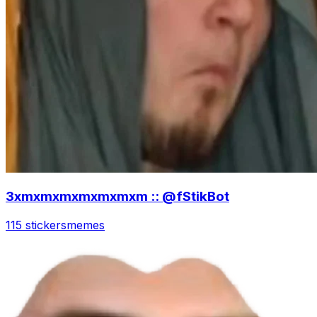
3xmxmxmxmxmxmxm :: @fStikBot
115 stickers
memes