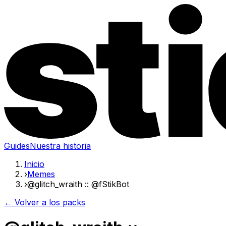
Guides
Nuestra historia
Inicio
›
Memes
›
@glitch_wraith :: @fStikBot
← Volver a los packs