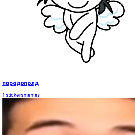
породрпрлд
1 stickers
memes