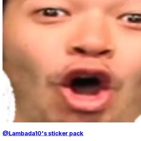
@Lambada10's sticker pack