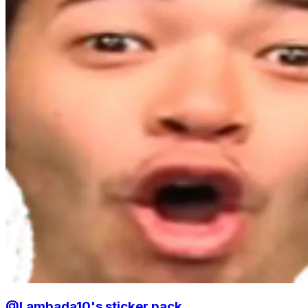
@Lambada10's sticker pack