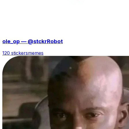
ole_op — @stckrRobot
120 stickers
memes