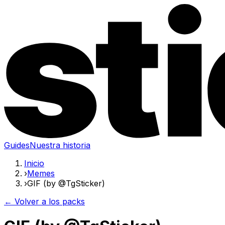
Guides
Nuestra historia
Inicio
›
Memes
›
GIF (by @TgSticker)
← Volver a los packs