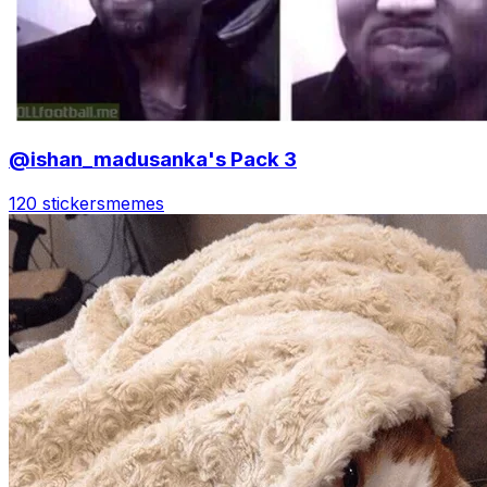
@ishan_madusanka's Pack 3
120 stickers
memes