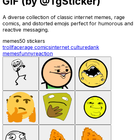
GIF (by @TgSticker)
A diverse collection of classic internet memes, rage
comics, and distorted emojis perfect for humorous and
reactive messaging.
memes
50 stickers
trollface
rage comics
internet culture
dank
memes
funny
reaction