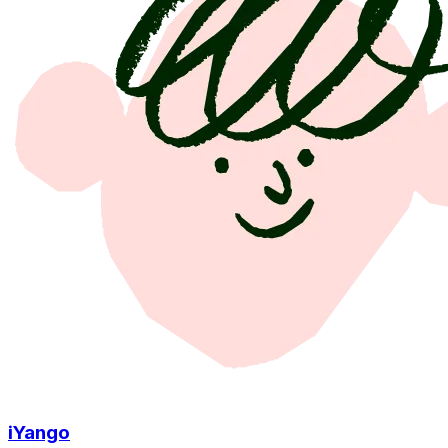
iYango