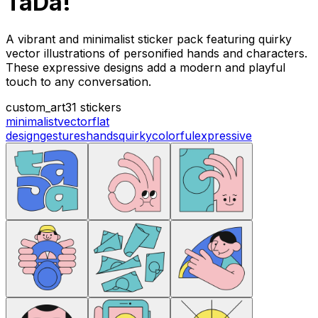
TaDa!
A vibrant and minimalist sticker pack featuring quirky
vector illustrations of personified hands and characters.
These expressive designs add a modern and playful
touch to any conversation.
custom_art
31 stickers
minimalist
vector
flat
design
gestures
hands
quirky
colorful
expressive