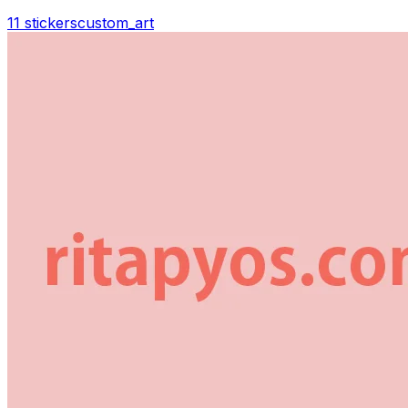
11 stickers
custom_art