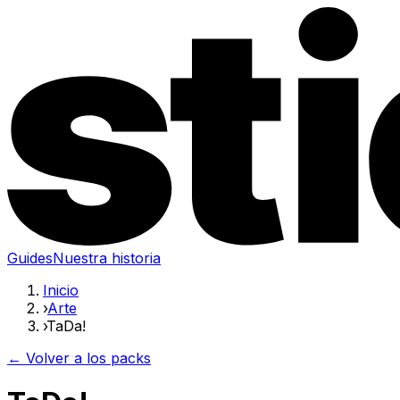
Guides
Nuestra historia
Inicio
›
Arte
›
TaDa!
← Volver a los packs