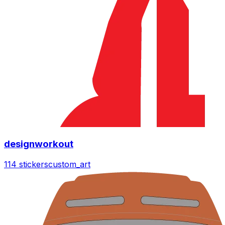
designworkout
114 stickers
custom_art