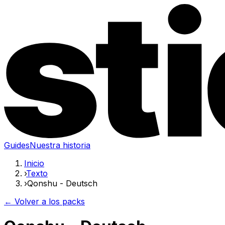
Guides
Nuestra historia
Inicio
›
Texto
›
Qonshu - Deutsch
← Volver a los packs