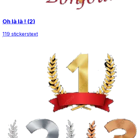
Oh là là ! (2)
119 stickers
text