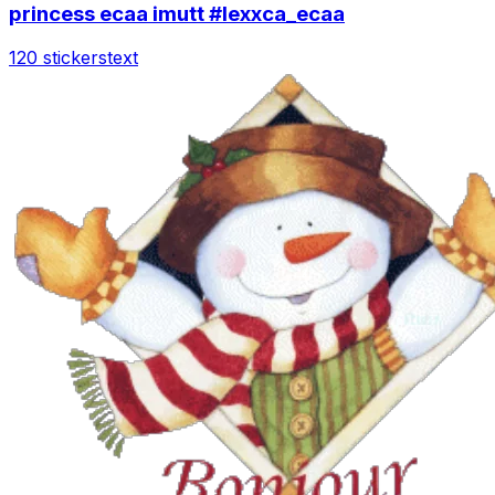
princess ecaa imutt #lexxca_ecaa
120 stickers
text