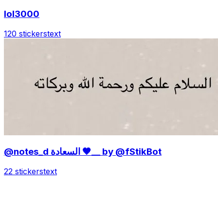
lol3000
120 stickers
text
@notes_d السعادة 🤎__ by @fStikBot
22 stickers
text