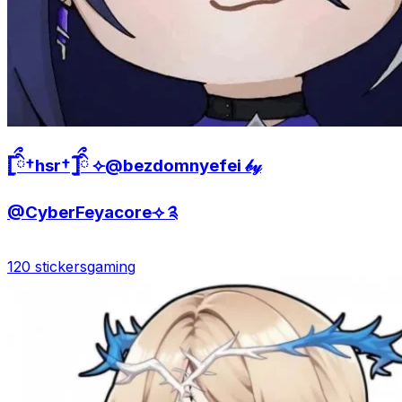
𓊈ིྀ†hsr†𓊉ིྀ ⟣@bezdomnyefei 𝒷𝓎
@CyberFeyacore⟢ ༉
120 stickers
gaming