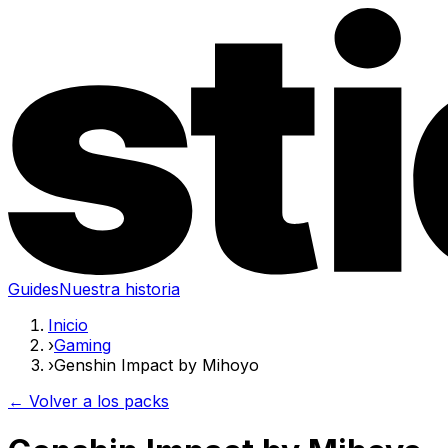
Guides
Nuestra historia
Inicio
›
Gaming
›
Genshin Impact by Mihoyo
← Volver a los packs