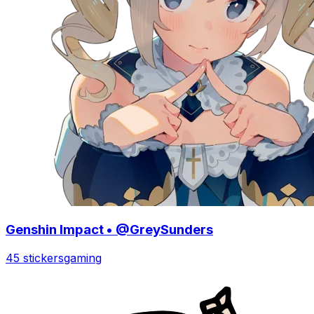
Genshin Impact • @GreySunders
45 stickers
gaming