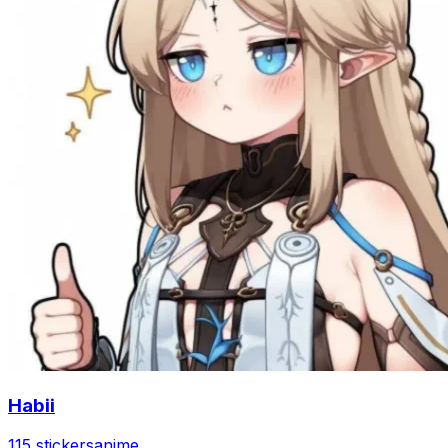
Habii
115 stickers
anime