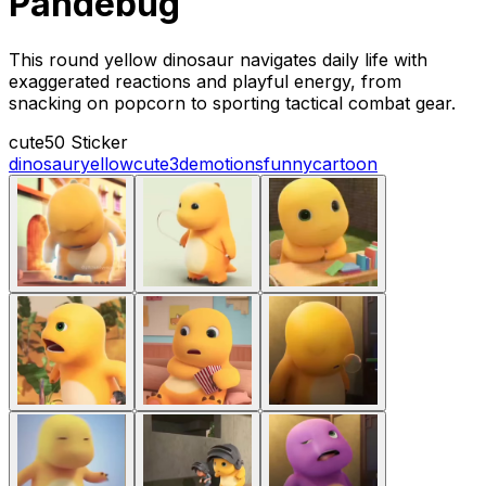
Pandebug
This round yellow dinosaur navigates daily life with
exaggerated reactions and playful energy, from
snacking on popcorn to sporting tactical combat gear.
cute
50 Sticker
dinosaur
yellow
cute
3d
emotions
funny
cartoon