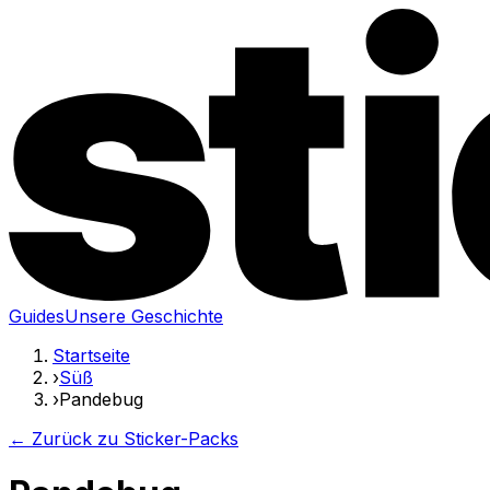
Guides
Unsere Geschichte
Startseite
›
Süß
›
Pandebug
← Zurück zu Sticker-Packs