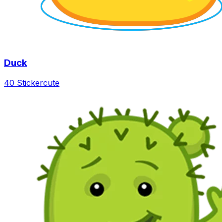
Duck
40 Sticker
cute