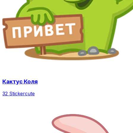
Кактус Коля
32 Sticker
cute