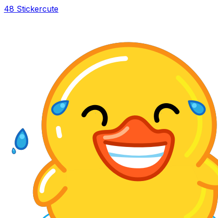
48 Sticker
cute