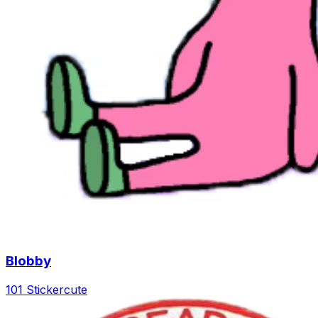
Blobby
101 Sticker
cute