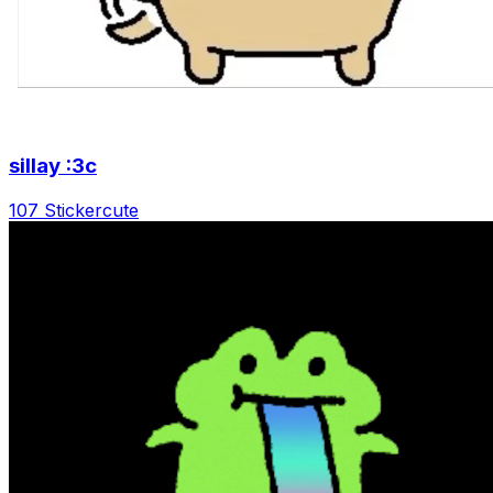
sillay :3c
107 Sticker
cute