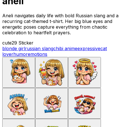
aneli
Aneli navigates daily life with bold Russian slang and a
recurring cat-themed t-shirt. Her big blue eyes and
energetic poses capture everything from chaotic
celebration to heartfelt prayers.
cute
29 Sticker
blonde girl
russian slang
chibi anime
expressive
cat
lover
humor
emotions