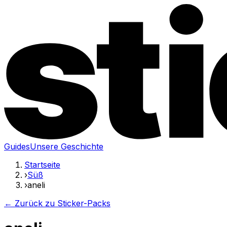
Guides
Unsere Geschichte
Startseite
›
Süß
›
aneli
← Zurück zu Sticker-Packs