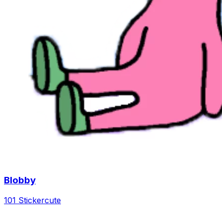
Blobby
101 Sticker
cute