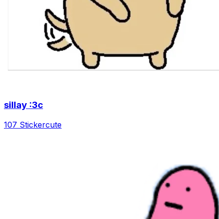
sillay :3c
107 Sticker
cute