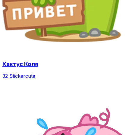
Кактус Коля
32 Sticker
cute