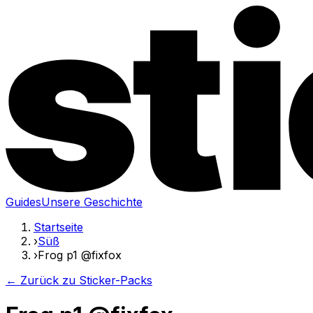
Guides
Unsere Geschichte
Startseite
›
Süß
›
Frog p1 @fixfox
← Zurück zu Sticker-Packs