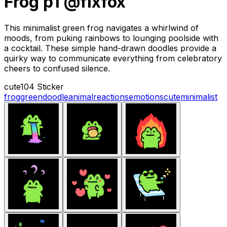
Frog p1 @fixfox
This minimalist green frog navigates a whirlwind of
moods, from puking rainbows to lounging poolside with
a cocktail. These simple hand-drawn doodles provide a
quirky way to communicate everything from celebratory
cheers to confused silence.
cute
104 Sticker
frog
green
doodle
animal
reactions
emotions
cute
minimalist