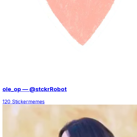
ole_op — @stckrRobot
120 Sticker
memes