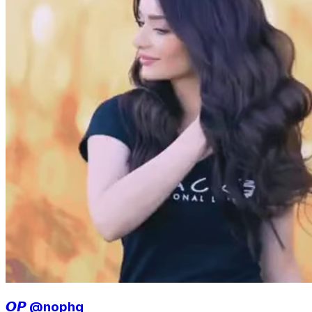
𝙊𝙋 @nophq