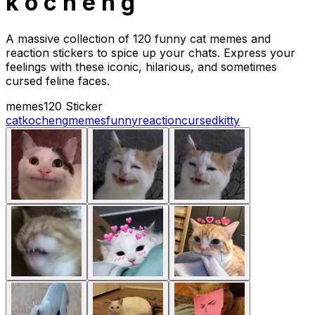
k o c h e n g
A massive collection of 120 funny cat memes and
reaction stickers to spice up your chats. Express your
feelings with these iconic, hilarious, and sometimes
cursed feline faces.
memes
120 Sticker
cat
kocheng
memes
funny
reaction
cursed
kitty