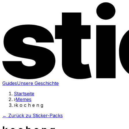
Guides
Unsere Geschichte
Startseite
›
Memes
›
k o c h e n g
← Zurück zu Sticker-Packs