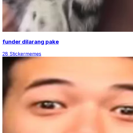
funder dilarang pake
28 Sticker
memes