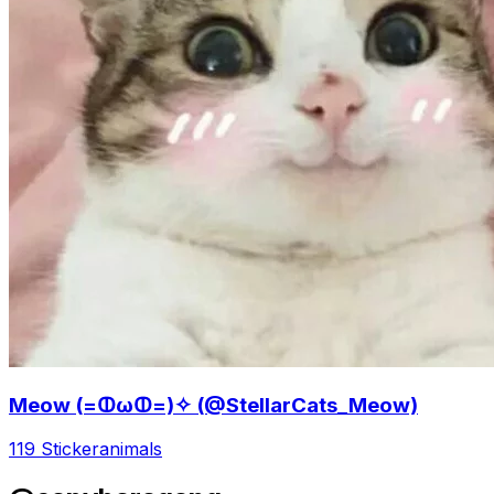
Meow (=ↀωↀ=)✧ (@StellarCats_Meow)
119 Sticker
animals