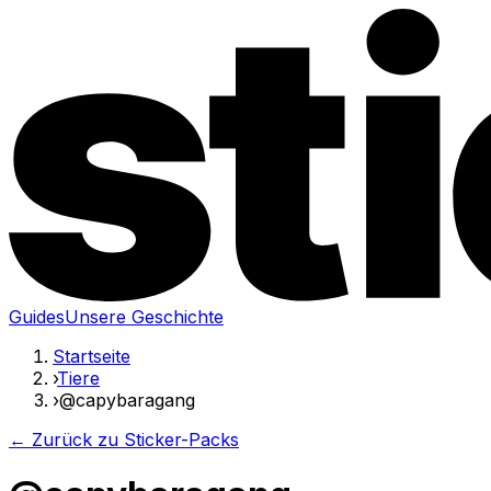
Guides
Unsere Geschichte
Startseite
›
Tiere
›
@capybaragang
← Zurück zu Sticker-Packs