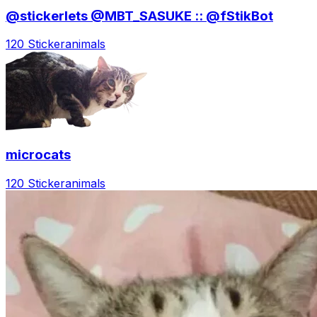
@stickerlets @MBT_SASUKE :: @fStikBot
120 Sticker
animals
microcats
120 Sticker
animals