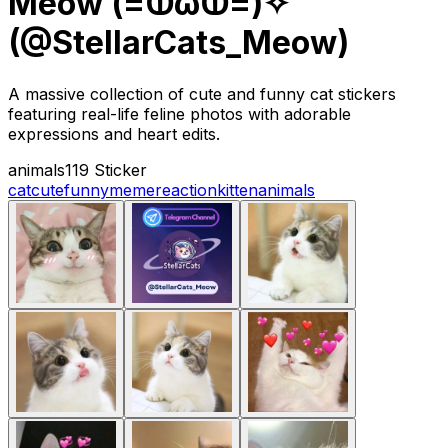
Meow (=ↀωↀ=)✧
(@StellarCats_Meow)
A massive collection of cute and funny cat stickers
featuring real-life feline photos with adorable
expressions and heart edits.
animals
119 Sticker
cat
cute
funny
meme
reaction
kitten
animals