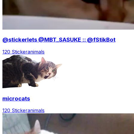
@stickerlets @MBT_SASUKE :: @fStikBot
120 Sticker
animals
microcats
120 Sticker
animals