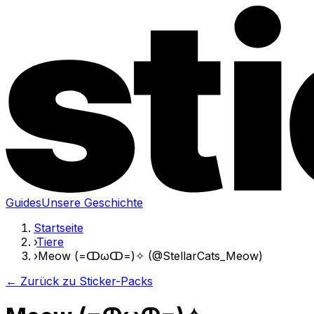
Guides
Unsere Geschichte
Startseite
›
Tiere
›
Meow (=ↀωↀ=)✧ (@StellarCats_Meow)
← Zurück zu Sticker-Packs