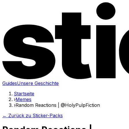
Guides
Unsere Geschichte
Startseite
›
Memes
›
Random Reactions | @HolyPulpFiction
← Zurück zu Sticker-Packs