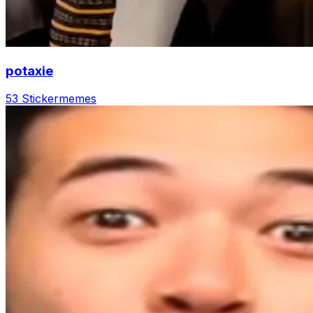
potaxie
53 Sticker
memes