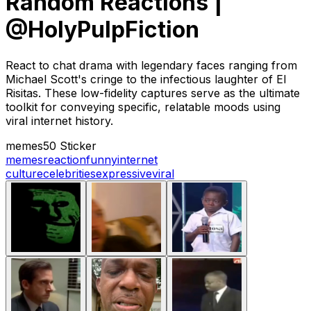
Random Reactions |
@HolyPulpFiction
React to chat drama with legendary faces ranging from
Michael Scott's cringe to the infectious laughter of El
Risitas. These low-fidelity captures serve as the ultimate
toolkit for conveying specific, relatable moods using
viral internet history.
memes
50 Sticker
memes
reaction
funny
internet
culture
celebrities
expressive
viral