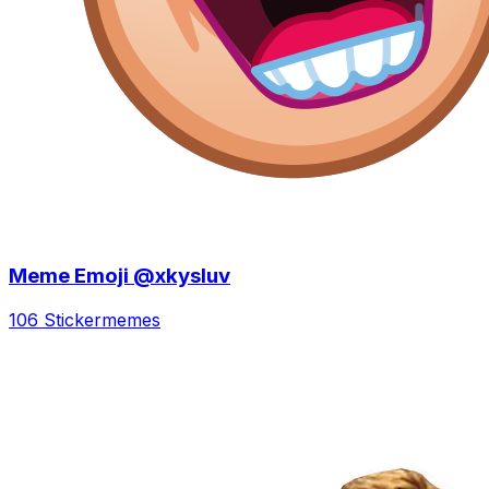
Meme Emoji @xkysluv
106 Sticker
memes