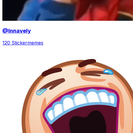
@Innavely
120 Sticker
memes