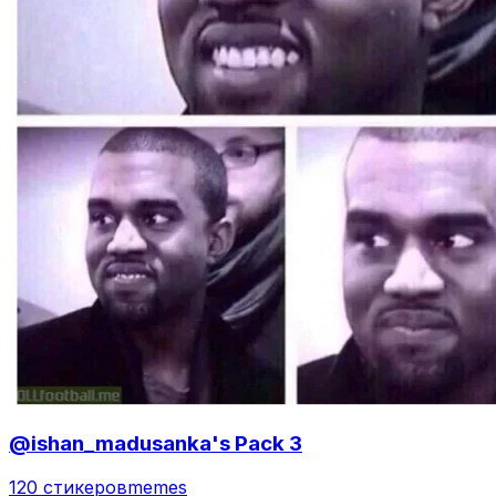
@ishan_madusanka's Pack 3
120 стикеров
memes