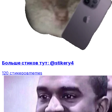
Больше стиков тут: @stikery4
120 стикеров
memes