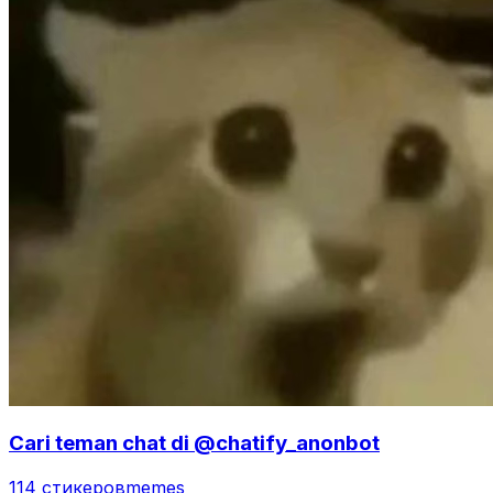
Cari teman chat di @chatify_anonbot
114 стикеров
memes