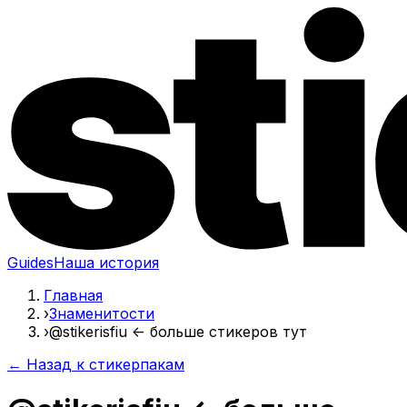
Guides
Наша история
Главная
›
Знаменитости
›
@stikerisfiu <- больше стикеров тут
← Назад к стикерпакам