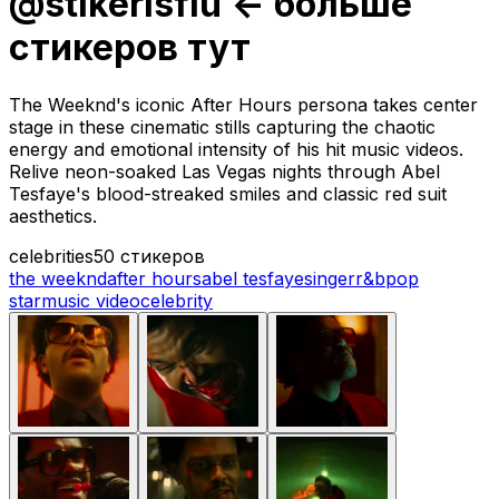
@stikerisfiu <- больше
стикеров тут
The Weeknd's iconic After Hours persona takes center
stage in these cinematic stills capturing the chaotic
energy and emotional intensity of his hit music videos.
Relive neon-soaked Las Vegas nights through Abel
Tesfaye's blood-streaked smiles and classic red suit
aesthetics.
celebrities
50 стикеров
the weeknd
after hours
abel tesfaye
singer
r&b
pop
star
music video
celebrity