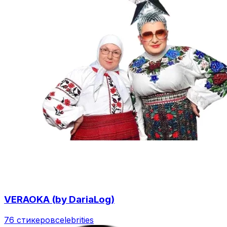
VERAOKA (by DariaLog)
76 стикеров
celebrities