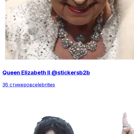
Queen Elizabeth II @stickersb2b
36 стикеров
celebrities