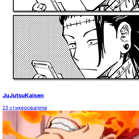
JuJutsuKaisen
23 стикеров
anime