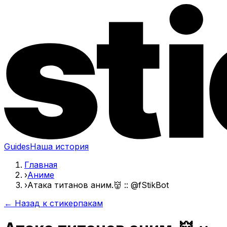
Guides
Наша история
Главная
›
Аниме
›
Атака титанов аним.👹 :: @fStikBot
← Назад к стикерпакам