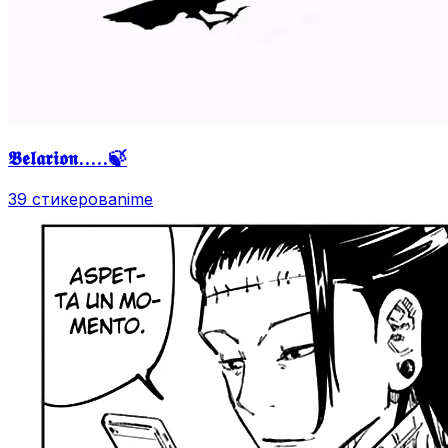
𝕭𝖊𝖑𝖆𝖗𝖎𝖔𝖓.....🍃
39 стикеров
anime