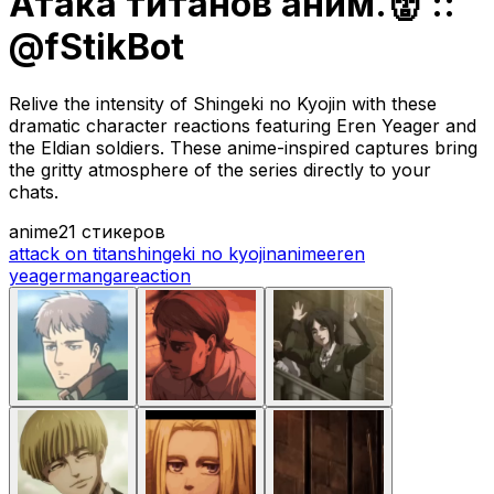
Атака титанов аним.👹 ::
@fStikBot
Relive the intensity of Shingeki no Kyojin with these
dramatic character reactions featuring Eren Yeager and
the Eldian soldiers. These anime-inspired captures bring
the gritty atmosphere of the series directly to your
chats.
anime
21 стикеров
attack on titan
shingeki no kyojin
anime
eren
yeager
manga
reaction