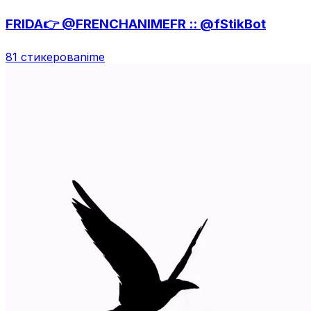
FRIDA👉 @FRENCHANIMEFR :: @fStikBot
81 стикеров
anime