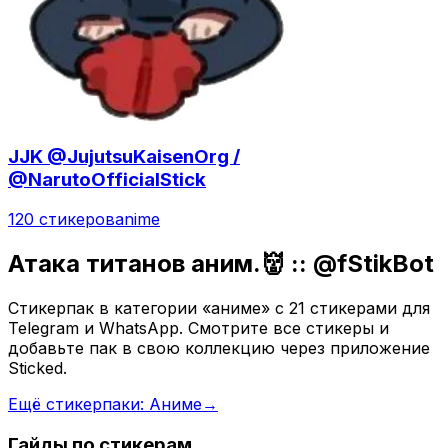
JJK @JujutsuKaisenOrg /
@NarutoOfficialStick
120 стикеров
anime
Атака титанов аним.👹 :: @fStikBot
Стикерпак в категории «аниме» с 21 стикерами для
Telegram и WhatsApp. Смотрите все стикеры и
добавьте пак в свою коллекцию через приложение
Sticked.
Ещё стикерпаки: Аниме
→
Гайды по стикерам