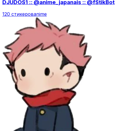
DJUDOS1 :: @anime_japanais :: @fStikBot
120 стикеров
anime