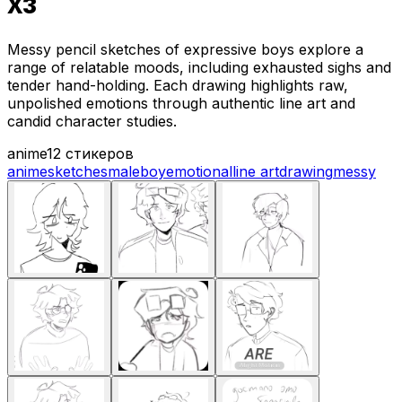
хз
Messy pencil sketches of expressive boys explore a
range of relatable moods, including exhausted sighs and
tender hand-holding. Each drawing highlights raw,
unpolished emotions through authentic line art and
candid character studies.
anime
12 стикеров
anime
sketches
male
boy
emotional
line art
drawing
messy