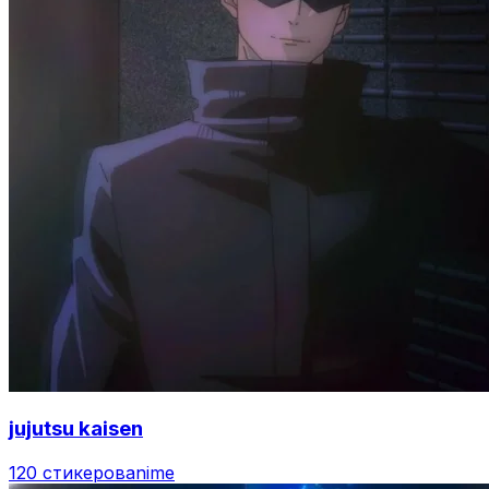
jujutsu kaisen
120 стикеров
anime