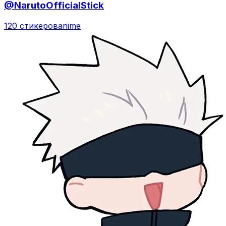
@NarutoOfficialStick
120 стикеров
anime