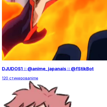
DJUDOS1 :: @anime_japanais :: @fStikBot
120 стикеров
anime