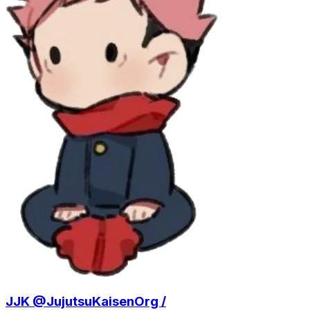
JJK @JujutsuKaisenOrg /