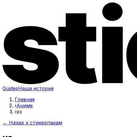
Guides
Наша история
Главная
›
Аниме
›
хз
← Назад к стикерпакам