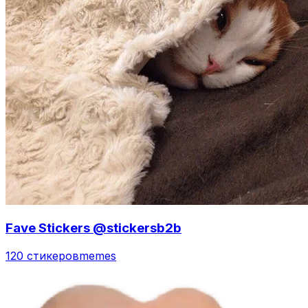
Fave Stickers @stickersb2b
120 стикеров
memes