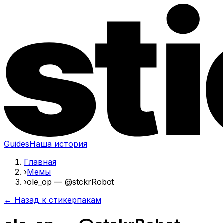
Guides
Наша история
Главная
›
Мемы
›
ole_op — @stckrRobot
← Назад к стикерпакам