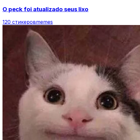
O peck foi atualizado seus lixo
120 стикеров
memes