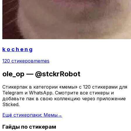
k o c h e n g
120 стикеров
memes
ole_op — @stckrRobot
Стикерпак в категории «мемы» с 120 стикерами для
Telegram и WhatsApp. Смотрите все стикеры и
добавьте пак в свою коллекцию через приложение
Sticked.
Ещё стикерпаки: Мемы
→
Гайды по стикерам