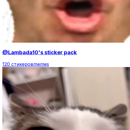
@Lambada10's sticker pack
120 стикеров
memes