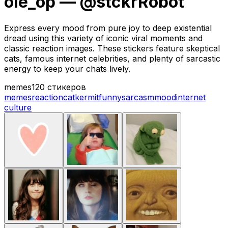
ole_op — @stckrRobot
Express every mood from pure joy to deep existential
dread using this variety of iconic viral moments and
classic reaction images. These stickers feature skeptical
cats, famous internet celebrities, and plenty of sarcastic
energy to keep your chats lively.
memes
120 стикеров
memes
reaction
cat
kermit
funny
sarcasm
mood
internet
culture