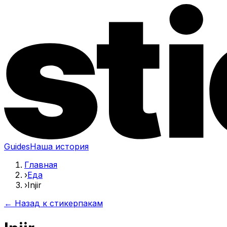
Guides
Наша история
Главная
›
Еда
›
Injir
← Назад к стикерпакам