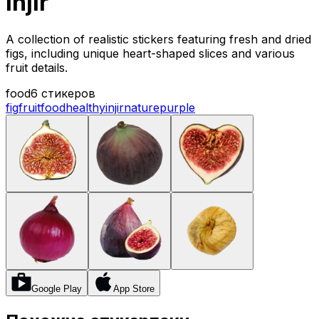
Injir
A collection of realistic stickers featuring fresh and dried
figs, including unique heart-shaped slices and various
fruit details.
food
6 стикеров
fig
fruit
food
healthy
injir
nature
purple
Google Play
App Store