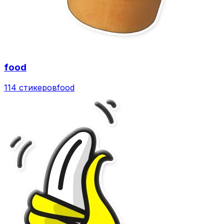
food
114 стикеров
food