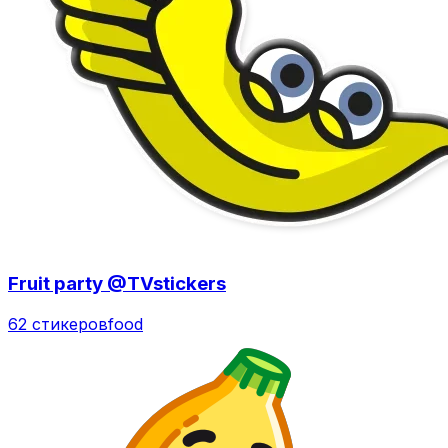
Fruit party @TVstickers
62 стикеров
food