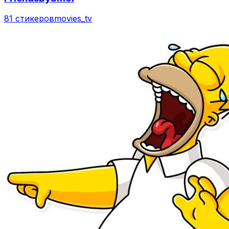
81 стикеров
movies_tv