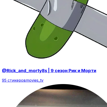
@Rick_and_morty8s | 9 сезон Рик и Морти
95 стикеров
movies_tv