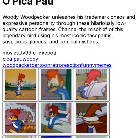
O Pica Pau
Woody Woodpecker unleashes his trademark chaos and
expressive personality through these hilariously low-
quality cartoon frames. Channel the mischief of this
legendary bird using his most iconic facepalms,
suspicious glances, and comical mishaps.
movies_tv
99 стикеров
pica pau
woody
woodpecker
cartoon
retro
reaction
funny
memes