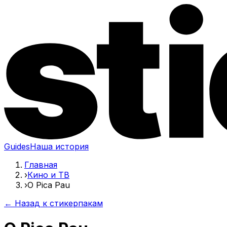
Guides
Наша история
Главная
›
Кино и ТВ
›
O Pica Pau
← Назад к стикерпакам