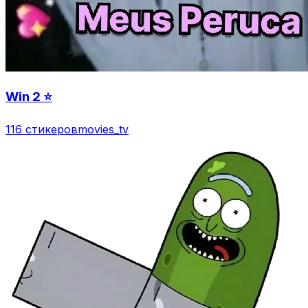
Win 2 ⭐️
116 стикеров
movies_tv