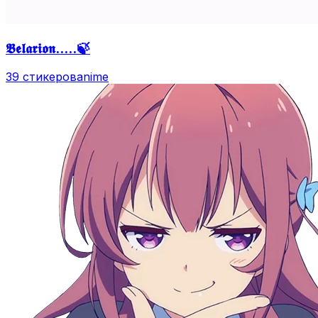
𝕭𝖊𝖑𝖆𝖗𝖎𝖔𝖓.....🍃
39 стикеров
anime