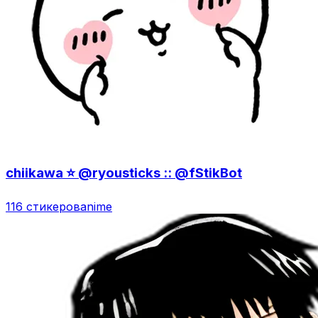
chiikawa ⭐️ @ryousticks :: @fStikBot
116 стикеров
anime