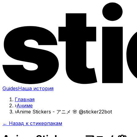
Guides
Наша история
Главная
›
Аниме
›
Anime Stickers - アニメ 🌸 @sticker22bot
← Назад к стикерпакам