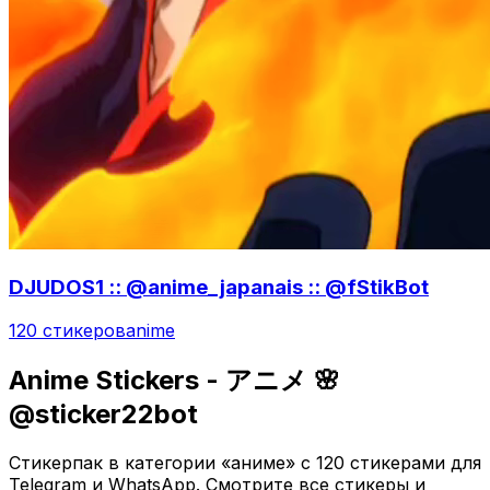
DJUDOS1 :: @anime_japanais :: @fStikBot
120 стикеров
anime
Anime Stickers - アニメ 🌸
@sticker22bot
Стикерпак в категории «аниме» с 120 стикерами для
Telegram и WhatsApp. Смотрите все стикеры и