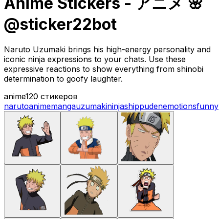
Anime Stickers - アニメ 🌸
@sticker22bot
Naruto Uzumaki brings his high-energy personality and
iconic ninja expressions to your chats. Use these
expressive reactions to show everything from shinobi
determination to goofy laughter.
anime
120 стикеров
naruto
anime
manga
uzumaki
ninja
shippuden
emotions
funny