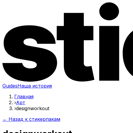
Guides
Наша история
Главная
›
Арт
›
designworkout
← Назад к стикерпакам