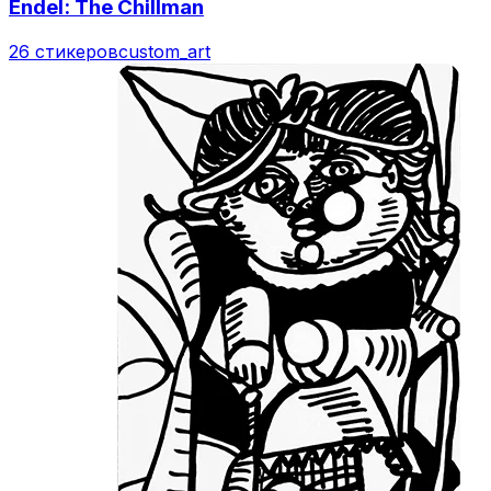
Endel: The Chillman
26 стикеров
custom_art