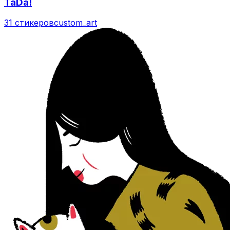
TaDa!
31 стикеров
custom_art