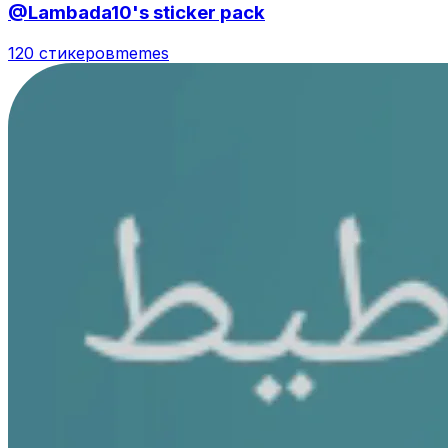
@Lambada10's sticker pack
120 стикеров
memes