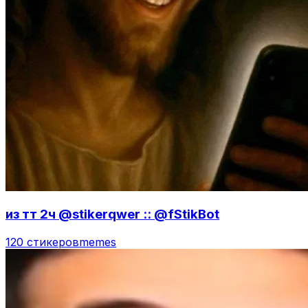
из тт 2ч @stikerqwer :: @fStikBot
120 стикеров
memes