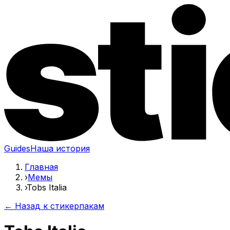
Guides
Наша история
Главная
›
Мемы
›
Tobs Italia
← Назад к стикерпакам