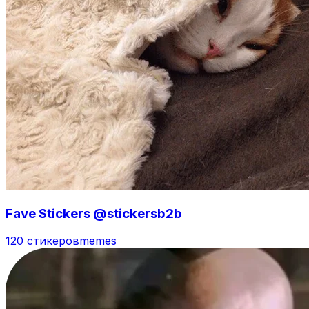
Fave Stickers @stickersb2b
120 стикеров
memes