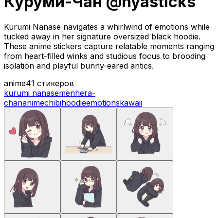
Куруми-Чан @nyasticks
Kurumi Nanase navigates a whirlwind of emotions while
tucked away in her signature oversized black hoodie.
These anime stickers capture relatable moments ranging
from heart-filled winks and studious focus to brooding
isolation and playful bunny-eared antics.
anime
41 стикеров
kurumi nanase
menhera-
chan
anime
chibi
hoodie
emotions
kawaii