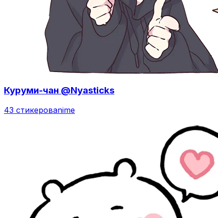
Куруми-чан @Nyasticks
43 стикеров
anime