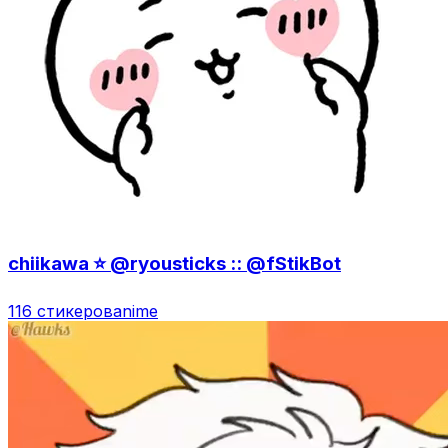
chiikawa ⭐️ @ryousticks :: @fStikBot
116 стикеров
anime