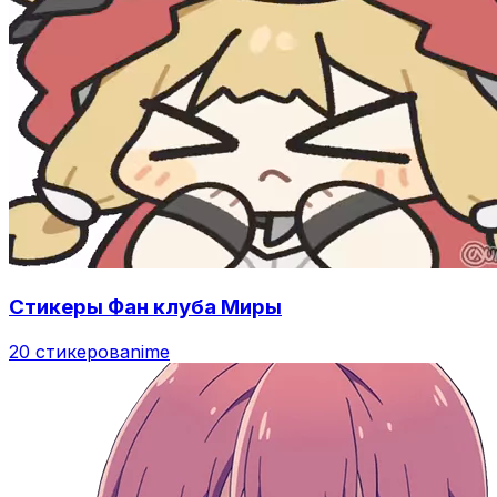
Стикеры Фан клуба Миры
20 стикеров
anime