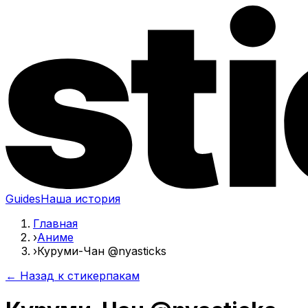
Guides
Наша история
Главная
›
Аниме
›
Куруми-Чан @nyasticks
← Назад к стикерпакам