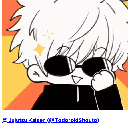
☠️ Jujutsu Kaisen (@TodorokiShouto)