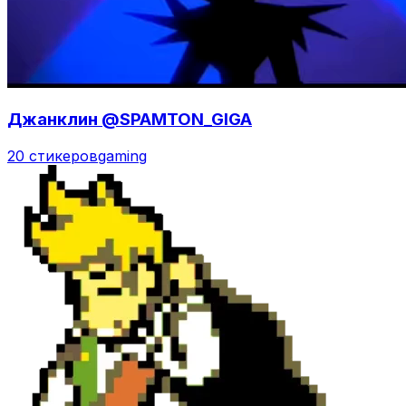
Джанклин @SPAMTON_GIGA
20 стикеров
gaming