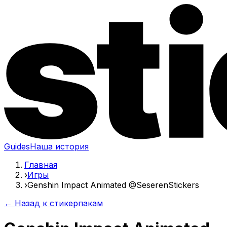
Guides
Наша история
Главная
›
Игры
›
Genshin Impact Animated @SeserenStickers
← Назад к стикерпакам