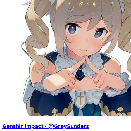
Genshin Impact • @GreySunders