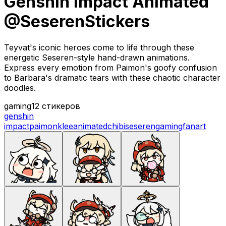
Genshin Impact Animated
@SeserenStickers
Teyvat's iconic heroes come to life through these
energetic Seseren-style hand-drawn animations.
Express every emotion from Paimon's goofy confusion
to Barbara's dramatic tears with these chaotic character
doodles.
gaming
12 стикеров
genshin
impact
paimon
klee
animated
chibi
seseren
gaming
fanart