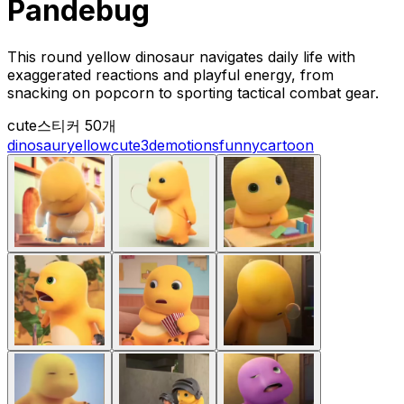
Pandebug
This round yellow dinosaur navigates daily life with
exaggerated reactions and playful energy, from
snacking on popcorn to sporting tactical combat gear.
cute
스티커 50개
dinosaur
yellow
cute
3d
emotions
funny
cartoon