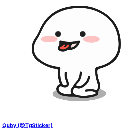
Quby (@TgSticker)