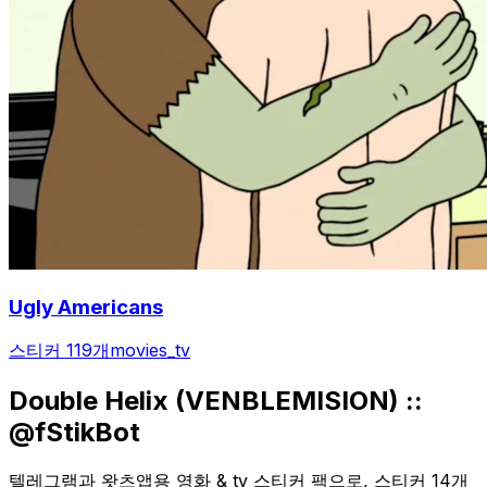
Ugly Americans
스티커 119개
movies_tv
Double Helix (VENBLEMISION) ::
@fStikBot
텔레그램과 왓츠앱용 영화 & tv 스티커 팩으로, 스티커 14개