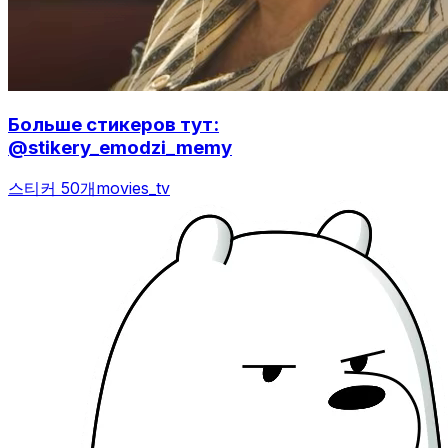
Больше стикеров тут:
@stikery_emodzi_memy
스티커 50개
movies_tv