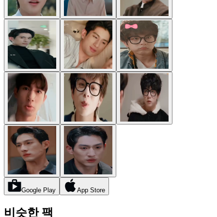
Google Play
App Store
비슷한 팩