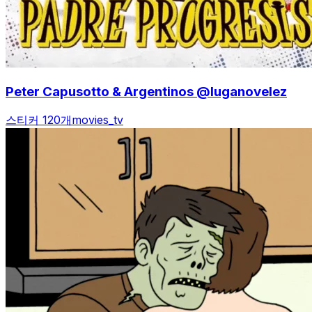
Peter Capusotto & Argentinos @luganovelez
스티커 120개
movies_tv