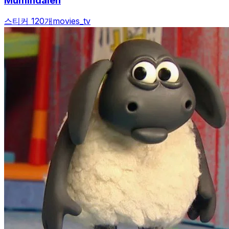
Mumindalen
스티커 120개
movies_tv