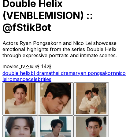
Double Helix
(VENBLEMISION) ::
@fStikBot
Actors Ryan Pongsakorn and Nico Lei showcase
emotional highlights from the series Double Helix
through expressive portraits and intimate scenes.
movies_tv
스티커 14개
double helix
bl drama
thai drama
ryan pongsakorn
nico
lei
romance
celebrities