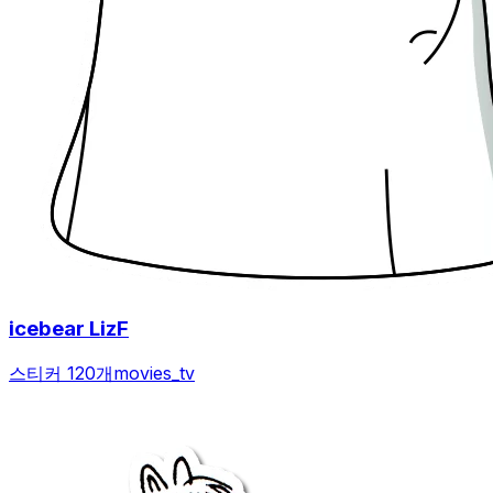
icebear LizF
스티커 120개
movies_tv