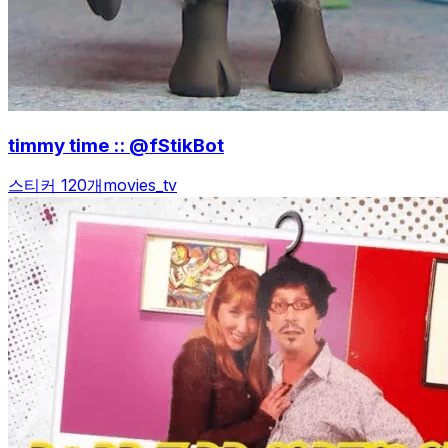
timmy time :: @fStikBot
스티커 120개
movies_tv