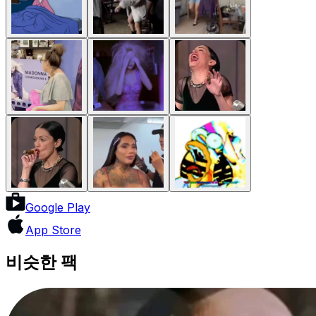
Google Play
App Store
비슷한 팩