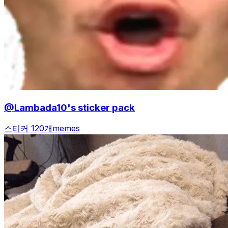
@Lambada10's sticker pack
스티커 120개
memes