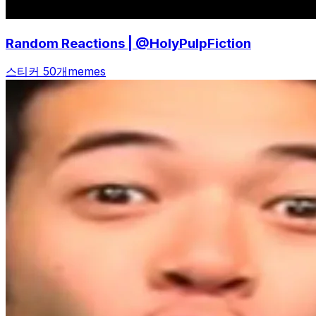
Random Reactions | @HolyPulpFiction
스티커 50개
memes