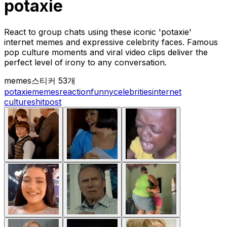
potaxie
React to group chats using these iconic 'potaxie'
internet memes and expressive celebrity faces. Famous
pop culture moments and viral video clips deliver the
perfect level of irony to any conversation.
memes
스티커 53개
potaxie
memes
reaction
funny
celebrities
internet
culture
shitpost