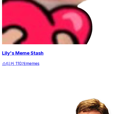
Lily's Meme Stash
스티커 110개
memes