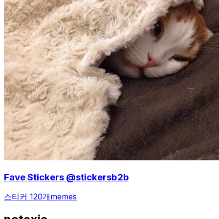
Fave Stickers @stickersb2b
스티커 120개
memes