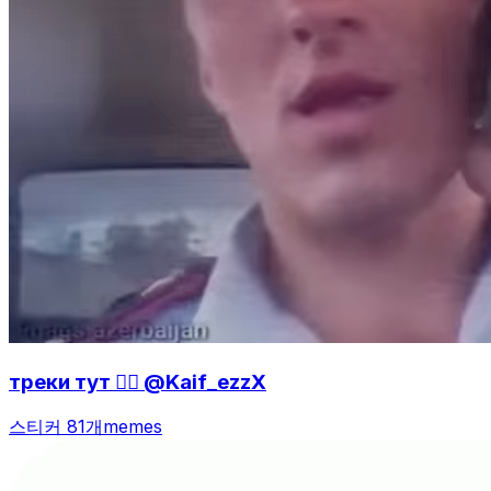
треки тут 👇🏻 @Kaif_ezzX
스티커 81개
memes