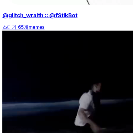
@glitch_wraith :: @fStikBot
스티커 65개
memes