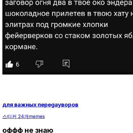
для важных переgayворов
스티커 24개
memes
оффф не знаю