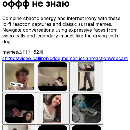
оффф не знаю
Combine chaotic energy and internet irony with these
lo-fi reaction captures and classic surreal memes.
Navigate conversations using expressive faces from
video calls and legendary images like the crying violin
dog.
memes
스티커 62개
shitpost
video call
ironic
dog meme
russian
reaction
webcam