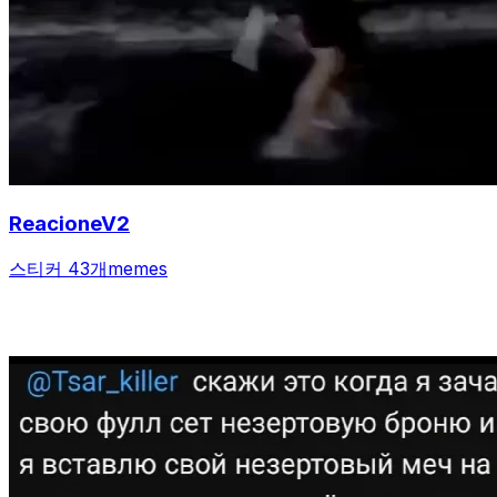
ReacioneV2
스티커 43개
memes