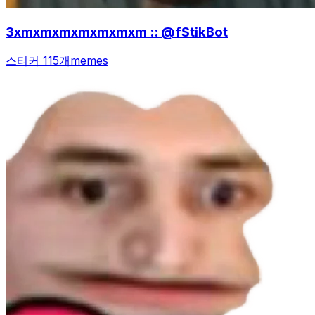
3xmxmxmxmxmxmxm :: @fStikBot
스티커 115개
memes