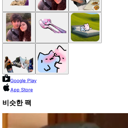
Google Play
App Store
비슷한 팩