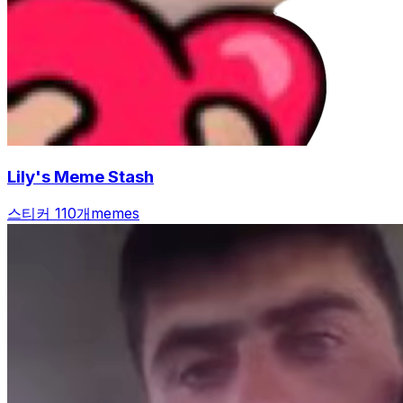
Lily's Meme Stash
스티커 110개
memes