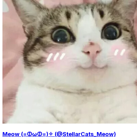
Meow (=ↀωↀ=)✧ (@StellarCats_Meow)