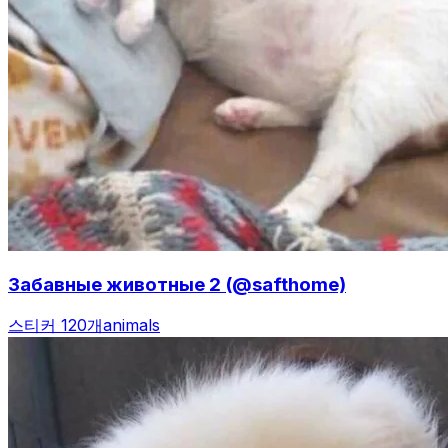
Забавные животные 2 (@safthome)
스티커 120개
animals