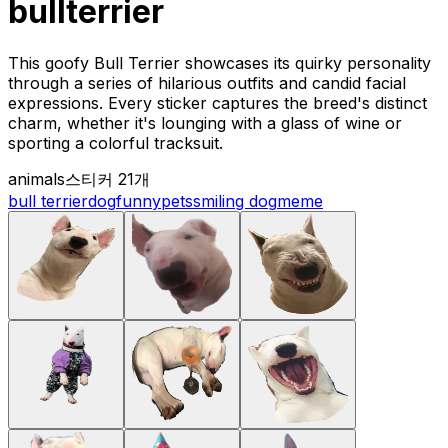
bullterrier
This goofy Bull Terrier showcases its quirky personality
through a series of hilarious outfits and candid facial
expressions. Every sticker captures the breed's distinct
charm, whether it's lounging with a glass of wine or
sporting a colorful tracksuit.
animals
스티커 21개
bull terrier
dog
funny
pets
smiling dog
meme