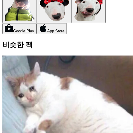
Google Play
App Store
비슷한 팩