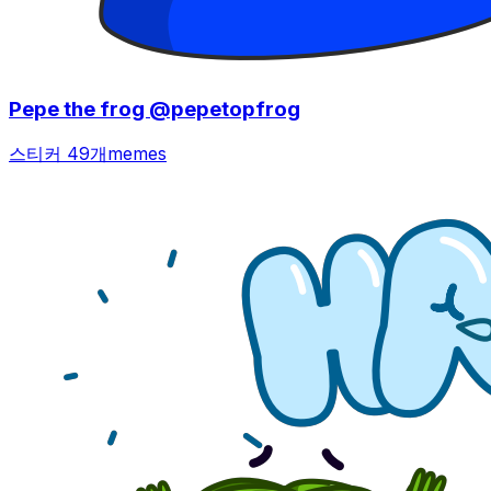
Pepe the frog @pepetopfrog
스티커 49개
memes