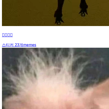
👌🏼👌🏼
스티커 23개
memes