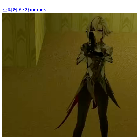
스티커 87개
memes