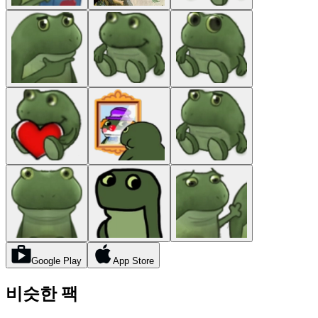
Google Play
App Store
비슷한 팩