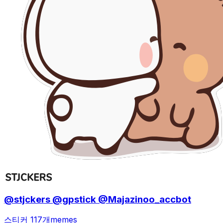
@stjckers @gpstick @Majazinoo_accbot
스티커 117개
memes