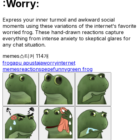
:Worry:
Express your inner turmoil and awkward social
moments using these variations of the internet's favorite
worried frog. These hand-drawn reactions capture
everything from intense anxiety to skeptical glares for
any chat situation.
memes
스티커 114개
frog
apu apustaja
worry
internet
memes
reactions
pepe
funny
green frog