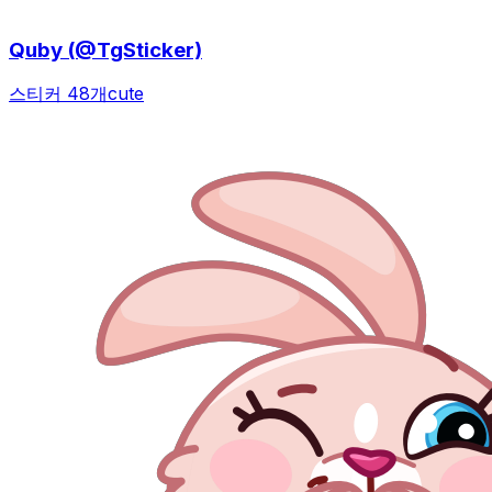
Quby (@TgSticker)
스티커 48개
cute