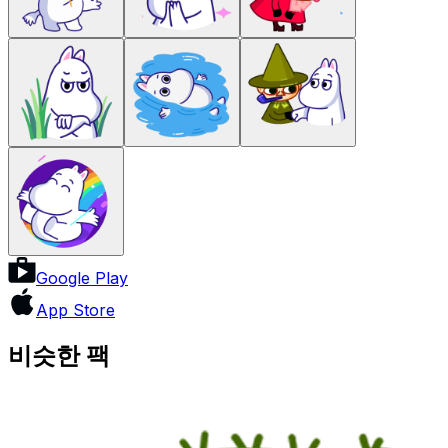
Google Play
App Store
비슷한 팩