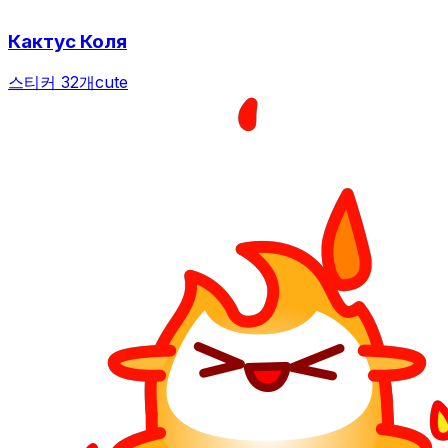
Кактус Коля
스티커 32개
cute