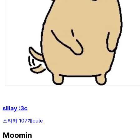
sillay :3c
스티커 107개
cute
Moomin