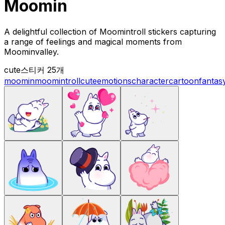
Moomin
A delightful collection of Moomintroll stickers capturing
a range of feelings and magical moments from
Moominvalley.
cute
스티커 25개
moomin
moomintroll
cute
emotions
character
cartoon
fantas