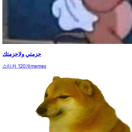
حزمتي ولاحزمتك
스티커 120개
memes