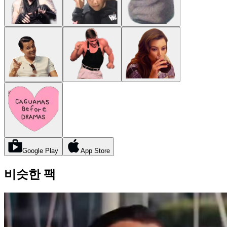
Google Play
App Store
비슷한 팩