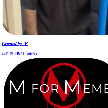
𝑪𝒓𝒆𝒂𝒕𝒆𝒅 𝒃𝒚 -𝐅
스티커 118개
memes