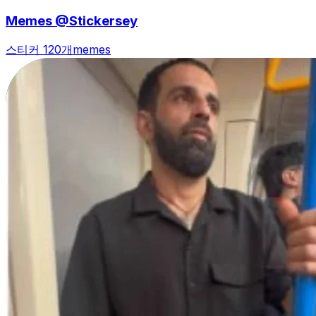
Memes @Stickersey
스티커 120개
memes