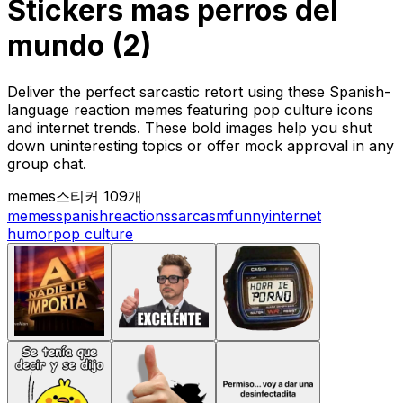
Stickers mas perros del
mundo (2)
Deliver the perfect sarcastic retort using these Spanish-
language reaction memes featuring pop culture icons
and internet trends. These bold images help you shut
down uninteresting topics or offer mock approval in any
group chat.
memes
스티커 109개
memes
spanish
reactions
sarcasm
funny
internet
humor
pop culture