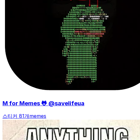
M for Memes 🐸 @savelifeua
스티커 81개
memes