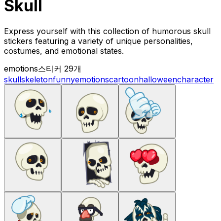
Skull
Express yourself with this collection of humorous skull
stickers featuring a variety of unique personalities,
costumes, and emotional states.
emotions
스티커 29개
skull
skeleton
funny
emotions
cartoon
halloween
character