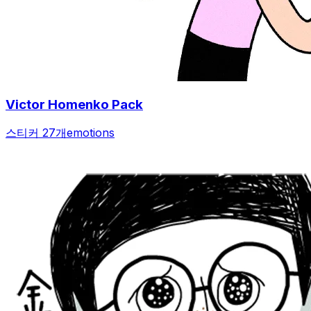
Victor Homenko Pack
스티커 27개
emotions