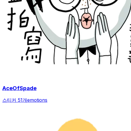
AceOfSpade
스티커 51개
emotions