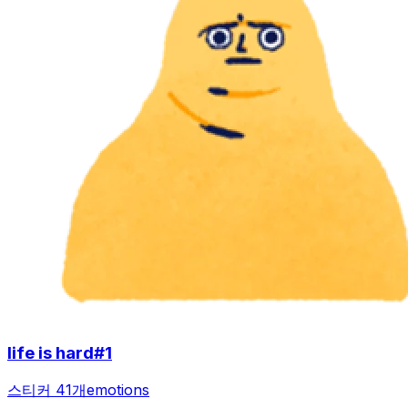
life is hard#1
스티커 41개
emotions