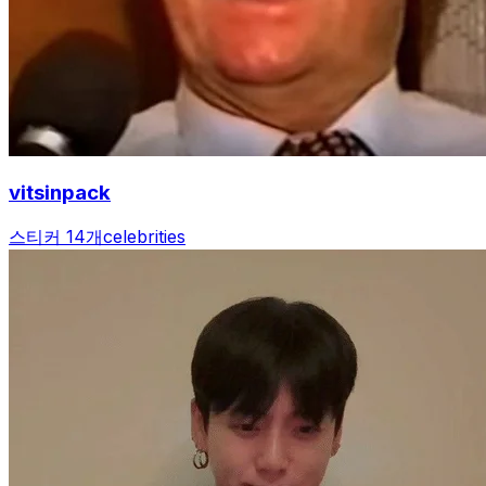
vitsinpack
스티커 14개
celebrities