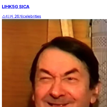
LIHK5G SICA
스티커 26개
celebrities