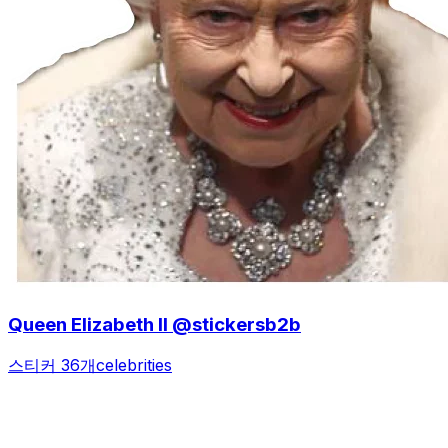
Queen Elizabeth II @stickersb2b
스티커 36개
celebrities