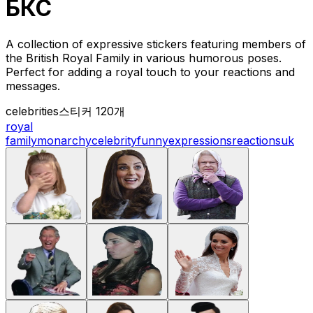
БКС
A collection of expressive stickers featuring members of
the British Royal Family in various humorous poses.
Perfect for adding a royal touch to your reactions and
messages.
celebrities
스티커 120개
royal
family
monarchy
celebrity
funny
expressions
reactions
uk