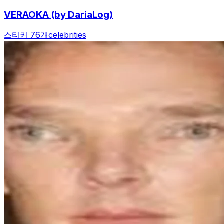
VERAOKA (by DariaLog)
스티커 76개
celebrities