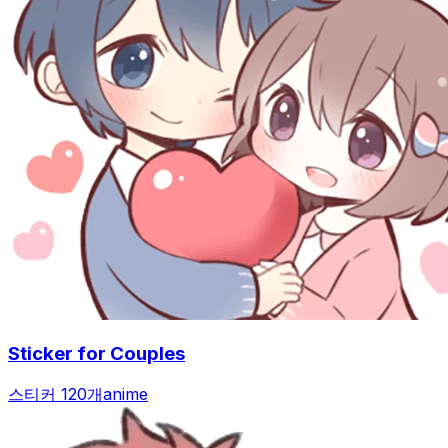
Sticker for Couples
스티커 120개
anime