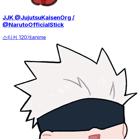
JJK @JujutsuKaisenOrg /
@NarutoOfficialStick
스티커 120개
anime