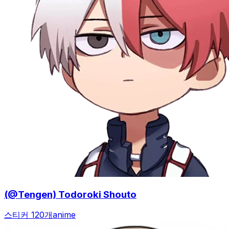
(@Tengen) Todoroki Shouto
스티커 120개
anime