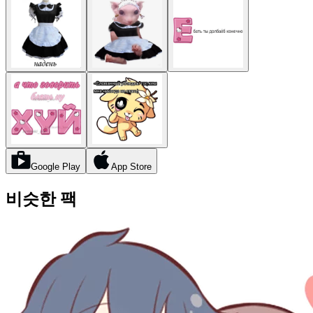
Google Play
App Store
비슷한 팩