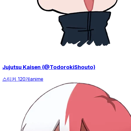
Jujutsu Kaisen (@TodorokiShouto)
스티커 120개
anime