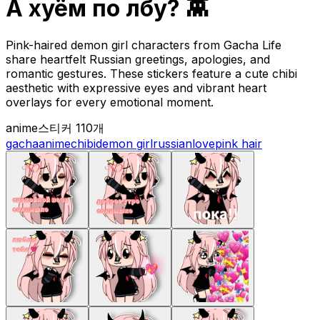
А хуём по лбу? 👾
Pink-haired demon girl characters from Gacha Life
share heartfelt Russian greetings, apologies, and
romantic gestures. These stickers feature a cute chibi
aesthetic with expressive eyes and vibrant heart
overlays for every emotional moment.
anime
스티커 110개
gacha
anime
chibi
demon girl
russian
love
pink hair