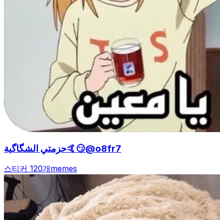
حزمتي الشگاگية🤙😏@o8fr7
스티커 120개
memes