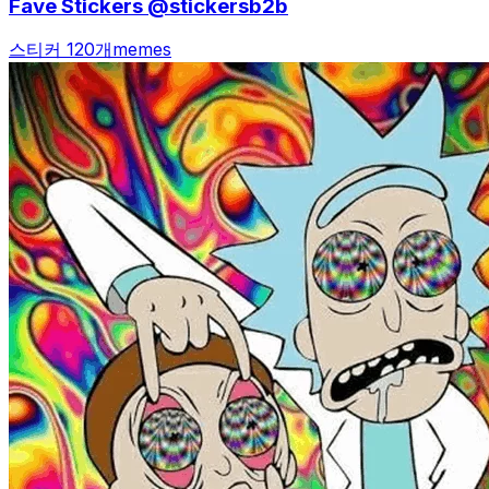
Fave Stickers @stickersb2b
스티커 120개
memes