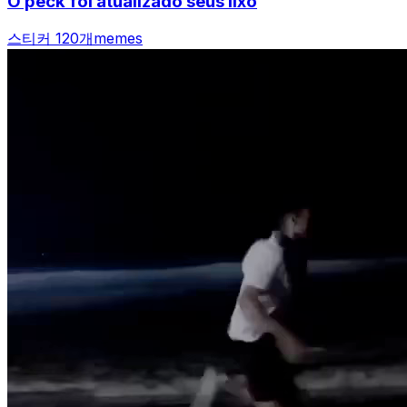
O peck foi atualizado seus lixo
스티커 120개
memes