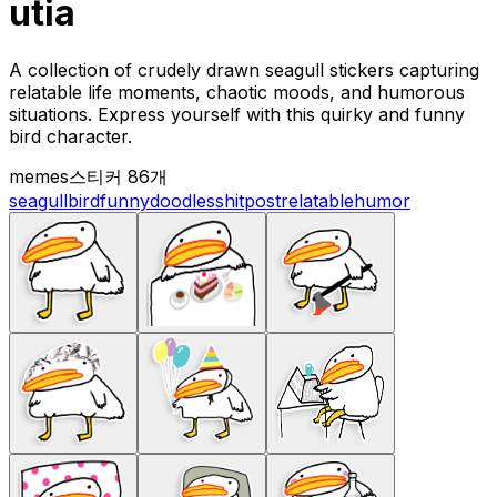
utia
A collection of crudely drawn seagull stickers capturing
relatable life moments, chaotic moods, and humorous
situations. Express yourself with this quirky and funny
bird character.
memes
스티커 86개
seagull
bird
funny
doodles
shitpost
relatable
humor