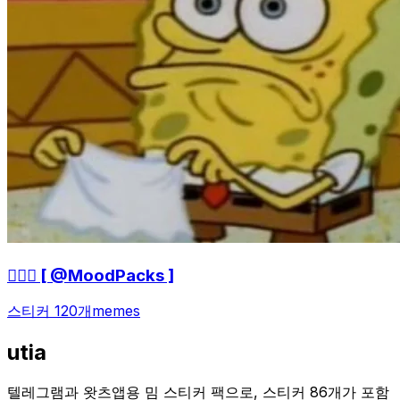
🤷🏻‍♀ [ @MoodPacks ]
스티커 120개
memes
utia
텔레그램과 왓츠앱용 밈 스티커 팩으로, 스티커 86개가 포함