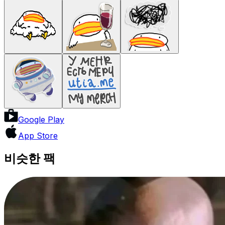
Google Play
App Store
비슷한 팩