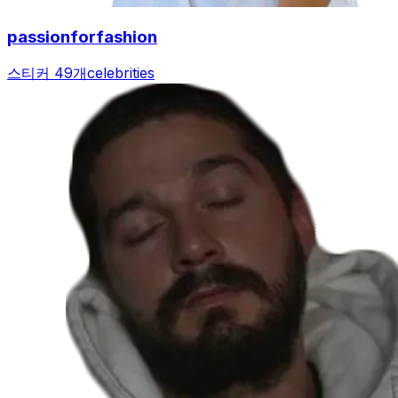
passionforfashion
스티커 49개
celebrities