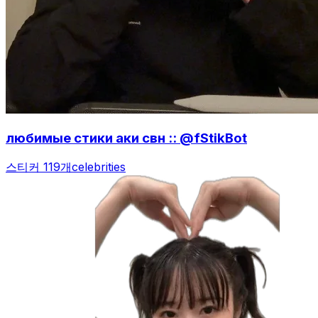
любимые стики аки свн :: @fStikBot
스티커 119개
celebrities