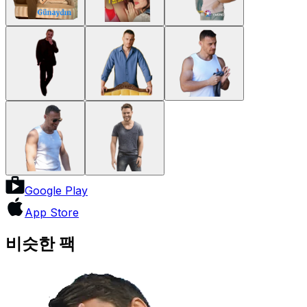
Google Play
App Store
비슷한 팩