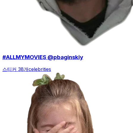
#ALLMYMOVIES @pbaginskiy
스티커 38개
celebrities