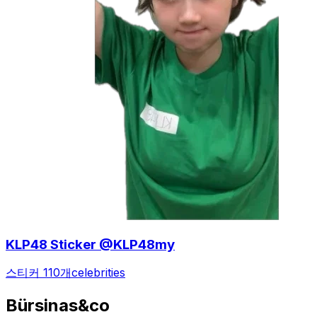
KLP48 Sticker @KLP48my
스티커 110개
celebrities
Bürsinas&co