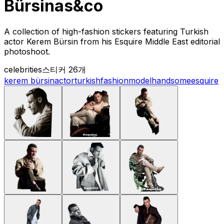
Bürsinas&co
A collection of high-fashion stickers featuring Turkish
actor Kerem Bürsin from his Esquire Middle East editorial
photoshoot.
celebrities
스티커 26개
kerem bürsin
actor
turkish
fashion
model
handsome
esquire