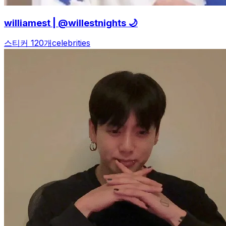
williamest | @willestnights 🌙
스티커 120개
celebrities