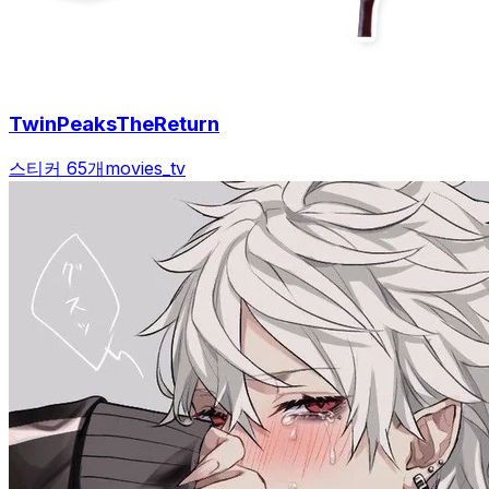
TwinPeaksTheReturn
스티커 65개
movies_tv