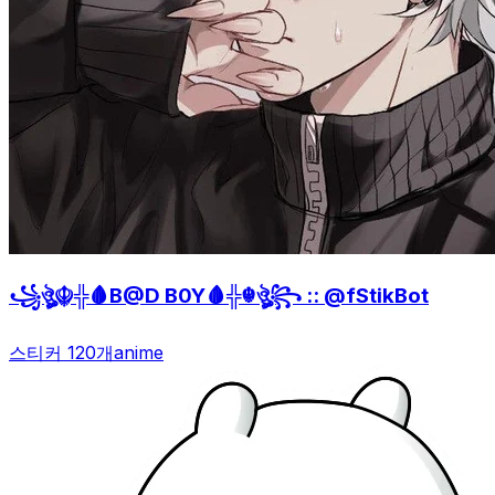
꧁ঔৣ☬╬🩸B@D B0Y🩸╬☬ঔৣ꧂ :: @fStikBot
스티커 120개
anime