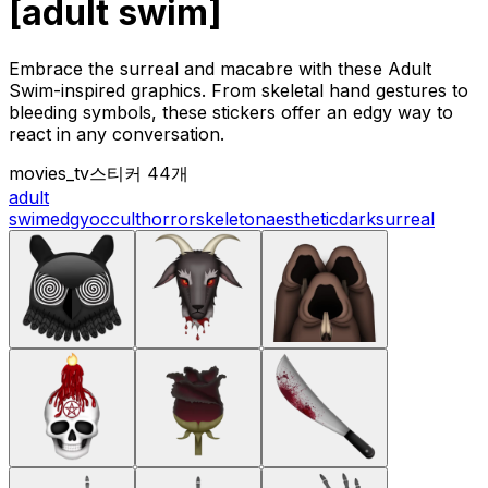
[adult swim]
Embrace the surreal and macabre with these Adult
Swim-inspired graphics. From skeletal hand gestures to
bleeding symbols, these stickers offer an edgy way to
react in any conversation.
movies_tv
스티커 44개
adult
swim
edgy
occult
horror
skeleton
aesthetic
dark
surreal