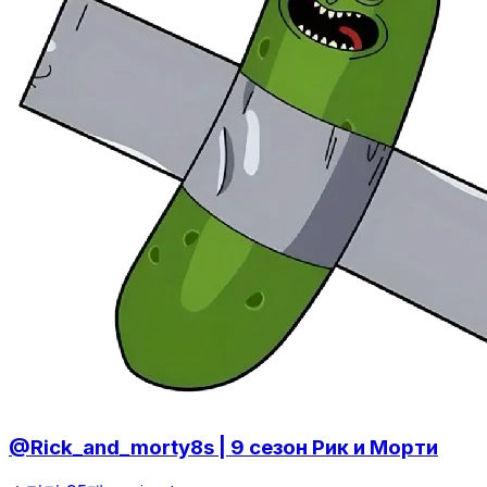
@Rick_and_morty8s | 9 сезон Рик и Морти