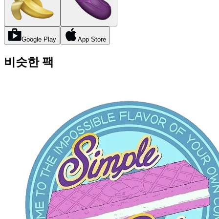
Google Play
App Store
비슷한 팩