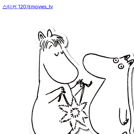
스티커 120개
movies_tv