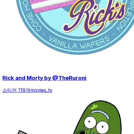
Rick and Morty by @TheRuroni
스티커 119개
movies_tv