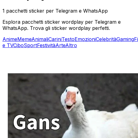
1 pacchetti sticker per Telegram e WhatsApp
Esplora pacchetti sticker wordplay per Telegram e
WhatsApp. Trova gli sticker wordplay perfetti.
Anime
Meme
Animali
Carini
Testo
Emozioni
Celebrità
Gaming
F
e TV
Cibo
Sport
Festività
Arte
Altro