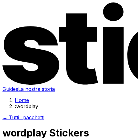
Guides
La nostra storia
Home
›
wordplay
← Tutti i pacchetti
wordplay Stickers