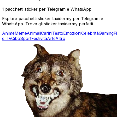
1 pacchetti sticker per Telegram e WhatsApp
Esplora pacchetti sticker taxidermy per Telegram e
WhatsApp. Trova gli sticker taxidermy perfetti.
Anime
Meme
Animali
Carini
Testo
Emozioni
Celebrità
Gaming
F
e TV
Cibo
Sport
Festività
Arte
Altro