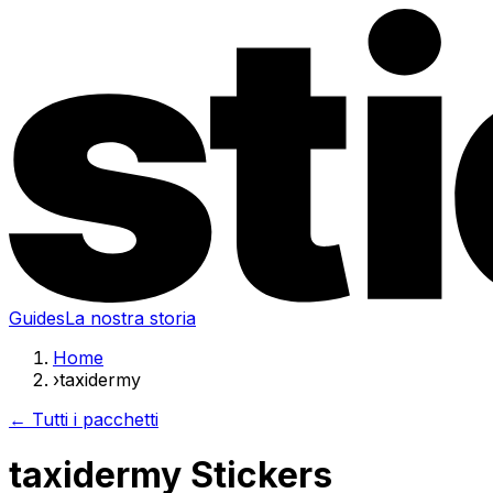
Guides
La nostra storia
Home
›
taxidermy
← Tutti i pacchetti
taxidermy Stickers