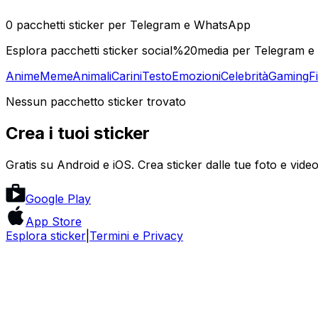
0 pacchetti sticker per Telegram e WhatsApp
Esplora pacchetti sticker social%20media per Telegram e 
Anime
Meme
Animali
Carini
Testo
Emozioni
Celebrità
Gaming
F
Nessun pacchetto sticker trovato
Crea i tuoi sticker
Gratis su Android e iOS. Crea sticker dalle tue foto e video
Google Play
App Store
Esplora sticker
|
Termini e Privacy