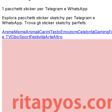
1 pacchetti sticker per Telegram e WhatsApp
Esplora pacchetti sticker sketchy per Telegram e
WhatsApp. Trova gli sticker sketchy perfetti.
Anime
Meme
Animali
Carini
Testo
Emozioni
Celebrità
Gaming
F
e TV
Cibo
Sport
Festività
Arte
Altro