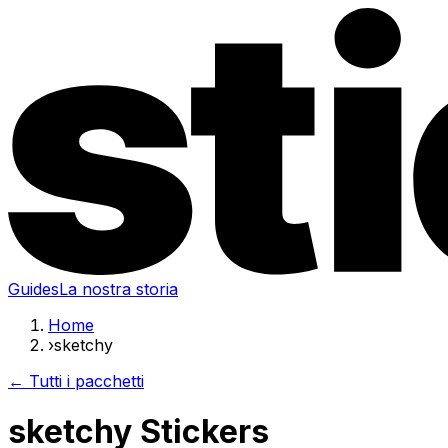
Guides
La nostra storia
Home
›
sketchy
← Tutti i pacchetti
sketchy Stickers